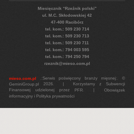
Miesięcznik “Rzeźnik polski”
ul. M.C. Skłodowskiej 42
47-400 Racibórz
tel. kom.: 509 230 714
tel. kom.: 509 230 713
tel. kom.: 509 230 711
tel. kom.: 794 003 595
tel. kom.: 794 250 794
rzeznik@mieso.com.pl
.:Serwis poświęcony branży mięsnej:. ©
mieso.com.pl
2026. | Korzystamy z Subwencji
GeminiGroup.pl
Finansowej udzielonej przez
. |
PFR
Obowiązek
informacyjny i Polityka prywatności