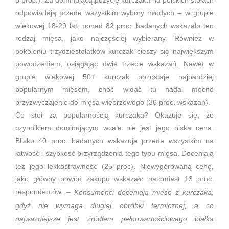
5 proc.). Za dominującą pozycję kurczaka na polskich stołach
odpowiadają przede wszystkim wybory młodych – w grupie
wiekowej 18-29 lat, ponad 82 proc. badanych wskazało ten
rodzaj mięsa, jako najczęściej wybierany. Również w
pokoleniu trzydziestolatków kurczak cieszy się największym
powodzeniem, osiągając dwie trzecie wskazań. Nawet w
grupie wiekowej 50+ kurczak pozostaje najbardziej
popularnym mięsem, choć widać tu nadal mocne
przyzwyczajenie do mięsa wieprzowego (36 proc. wskazań).
Co stoi za popularnością kurczaka? Okazuje się, że
czynnikiem dominującym wcale nie jest jego niska cena.
Blisko 40 proc. badanych wskazuje przede wszystkim na
łatwość i szybkość przyrządzenia tego typu mięsa. Doceniają
też jego lekkostrawność (25 proc). Niewygórowaną cenę,
jako główny powód zakupu wskazało natomiast 13 proc.
respondentów. –
Konsumenci
doceniają mięso z kurczaka,
gdyż nie wymaga długiej obróbki termicznej, a co
najważniejsze jest źródłem pełnowartościowego białka