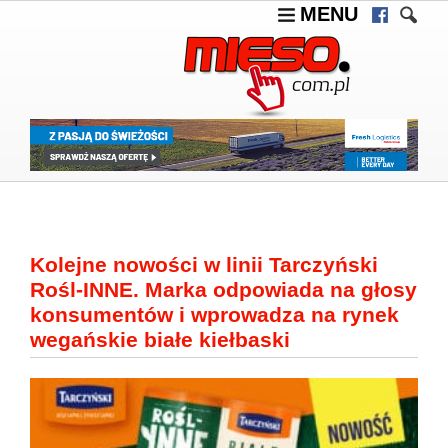
MENU
Kolejne nowości w linii Tarczyński
Rośl-INNE. Marka odpowiada na głosy
konsumentów i wprowadza na rynek
wegańskie białe kiełbaski