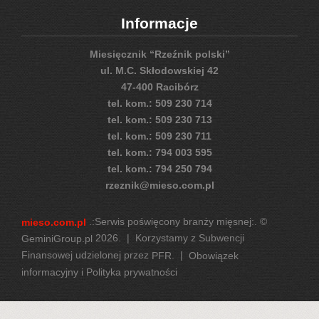
Informacje
Miesięcznik “Rzeźnik polski”
ul. M.C. Skłodowskiej 42
47-400 Racibórz
tel. kom.: 509 230 714
tel. kom.: 509 230 713
tel. kom.: 509 230 711
tel. kom.: 794 003 595
tel. kom.: 794 250 794
rzeznik@mieso.com.pl
.:Serwis poświęcony branży mięsnej:. ©
mieso.com.pl
2026. | Korzystamy z Subwencji
GeminiGroup.pl
Finansowej udzielonej przez
. |
PFR
Obowiązek
informacyjny i Polityka prywatności