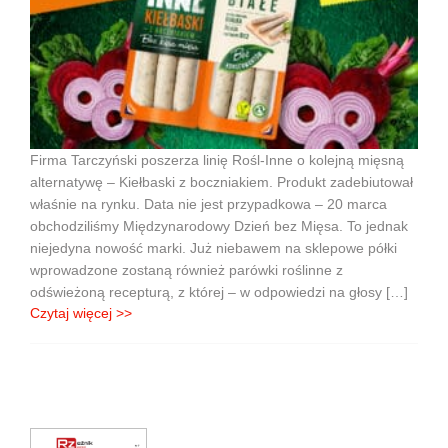
Firma Tarczyński poszerza linię Rośl-Inne o kolejną mięsną
alternatywę – Kiełbaski z boczniakiem. Produkt zadebiutował
właśnie na rynku. Data nie jest przypadkowa – 20 marca
obchodziliśmy Międzynarodowy Dzień bez Mięsa. To jednak
niejedyna nowość marki. Już niebawem na sklepowe półki
wprowadzone zostaną również parówki roślinne z
odświeżoną recepturą, z której – w odpowiedzi na głosy […]
Czytaj więcej >>