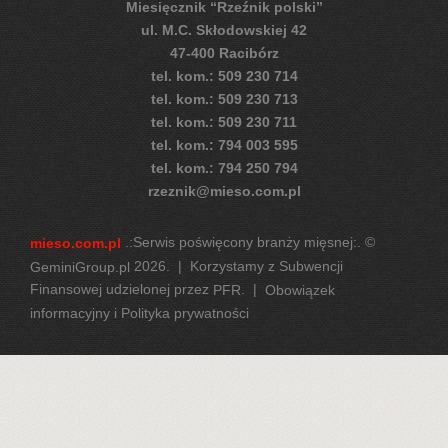
Miesięcznik “Rzeźnik polski”
ul. M.C. Skłodowskiej 42
47-400 Racibórz
tel. kom.: 509 230 714
tel. kom.: 509 230 713
tel. kom.: 509 230 711
tel. kom.: 794 003 595
tel. kom.: 794 250 794
rzeznik@mieso.com.pl
.:Serwis poświęcony branży mięsnej:. ©
mieso.com.pl
2026. | Korzystamy z Subwencji
GeminiGroup.pl
Finansowej udzielonej przez
. |
PFR
Obowiązek
informacyjny i Polityka prywatności