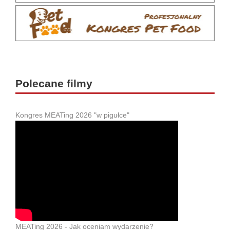
Polecane filmy
Kongres MEATing 2026 "w pigułce"
MEATing 2026 - Jak oceniam wydarzenie?