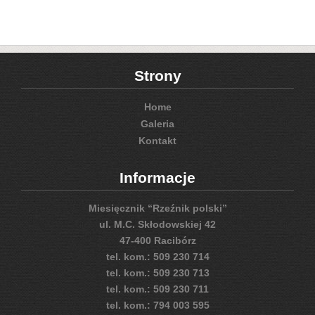
Strony
Home
Galeria
Kontakt
Informacje
Miesięcznik “Rzeźnik polski”
ul. M.C. Skłodowskiej 42
47-400 Racibórz
tel. kom.: 509 230 714
tel. kom.: 509 230 713
tel. kom.: 509 230 711
tel. kom.: 794 003 595