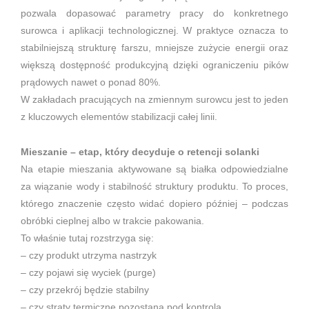
pozwala dopasować parametry pracy do konkretnego
surowca i aplikacji technologicznej. W praktyce oznacza to
stabilniejszą strukturę farszu, mniejsze zużycie energii oraz
większą dostępność produkcyjną dzięki ograniczeniu pików
prądowych nawet o ponad 80%.
W zakładach pracujących na zmiennym surowcu jest to jeden
z kluczowych elementów stabilizacji całej linii.
Mieszanie – etap, który decyduje o retencji solanki
Na etapie mieszania aktywowane są białka odpowiedzialne
za wiązanie wody i stabilność struktury produktu. To proces,
którego znaczenie często widać dopiero później – podczas
obróbki cieplnej albo w trakcie pakowania.
To właśnie tutaj rozstrzyga się:
– czy produkt utrzyma nastrzyk
– czy pojawi się wyciek (purge)
– czy przekrój będzie stabilny
– czy straty termiczne pozostaną pod kontrolą