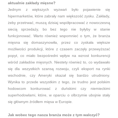
aktualnie zakłady mięsne?
Jednym z większych wyzwań było pojawienie się
hipermarketów, które zabrały nam większość zysku. Zakłady,
żeby przetrwać, muszą dzisiaj współpracować z nowoczesną
siecią sprzedaży, bo bez tego nie byłyby w stanie
funkcjonować. Warto również wspomnieć o tym, że branża
mięsna się domaszynowiła, przez co zyskała większe
możliwości produkcji, które z czasem zaczęły przewyższać
popyt, co miało bezpośredni wpływ na wzrost konkurencji
wśród zakładów mięsnych. Niestety również to, co wydawało
się dla wszystkich szansą rozwoju, czyli eksport na rynki
wschodnie, czy Ameryki okazał się bardzo utrudniony.
Wynika to przede wszystkim z tego, że trudno jest polskim
hodowcom konkurować z duńskimi czy niemieckimi
superhodowlami, które, w oparciu o olbrzymie ubojnie stały
się głównym źródłem mięsa w Europie.
Jak wobec tego nasza branża może z tym walczyć?