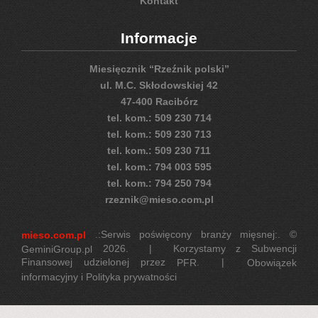
Kontakt
Informacje
Miesięcznik “Rzeźnik polski”
ul. M.C. Skłodowskiej 42
47-400 Racibórz
tel. kom.: 509 230 714
tel. kom.: 509 230 713
tel. kom.: 509 230 711
tel. kom.: 794 003 595
tel. kom.: 794 250 794
rzeznik@mieso.com.pl
.:Serwis poświęcony branży mięsnej:. ©
mieso.com.pl
2026. | Korzystamy z Subwencji
GeminiGroup.pl
Finansowej udzielonej przez
. |
PFR
Obowiązek
informacyjny i Polityka prywatności