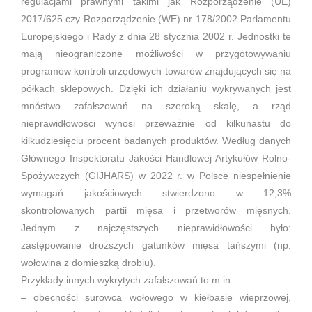
regulacjami prawnymi takimi jak Rozporządzenie (UE)
2017/625 czy Rozporządzenie (WE) nr 178/2002 Parlamentu
Europejskiego i Rady z dnia 28 stycznia 2002 r. Jednostki te
mają nieograniczone możliwości w przygotowywaniu
programów kontroli urzędowych towarów znajdujących się na
półkach sklepowych. Dzięki ich działaniu wykrywanych jest
mnóstwo zafałszowań na szeroką skalę, a rząd
nieprawidłowości wynosi przeważnie od kilkunastu do
kilkudziesięciu procent badanych produktów. Według danych
Głównego Inspektoratu Jakości Handlowej Artykułów Rolno-
Spożywczych (GIJHARS) w 2022 r. w Polsce niespełnienie
wymagań jakościowych stwierdzono w 12,3%
skontrolowanych partii mięsa i przetworów mięsnych.
Jednym z najczęstszych nieprawidłowości było:
zastępowanie droższych gatunków mięsa tańszymi (np.
wołowina z domieszką drobiu).
Przykłady innych wykrytych zafałszowań to m.in.:
– obecności surowca wołowego w kiełbasie wieprzowej,