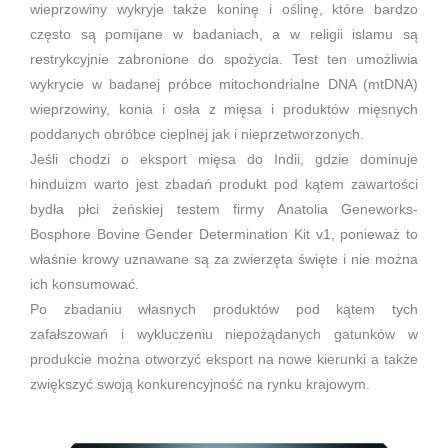
wieprzowiny wykryje także koninę i oślinę, które bardzo
często są pomijane w badaniach, a w religii islamu są
restrykcyjnie zabronione do spożycia. Test ten umożliwia
wykrycie w badanej próbce mitochondrialne DNA (mtDNA)
wieprzowiny, konia i osła z mięsa i produktów mięsnych
poddanych obróbce cieplnej jak i nieprzetworzonych.
Jeśli chodzi o eksport mięsa do Indii, gdzie dominuje
hinduizm warto jest zbadań produkt pod kątem zawartości
bydła płci żeńskiej testem firmy Anatolia Geneworks-
Bosphore Bovine Gender Determination Kit v1, ponieważ to
właśnie krowy uznawane są za zwierzęta święte i nie można
ich konsumować.
Po zbadaniu własnych produktów pod kątem tych
zafałszowań i wykluczeniu niepożądanych gatunków w
produkcie można otworzyć eksport na nowe kierunki a także
zwiększyć swoją konkurencyjność na rynku krajowym.