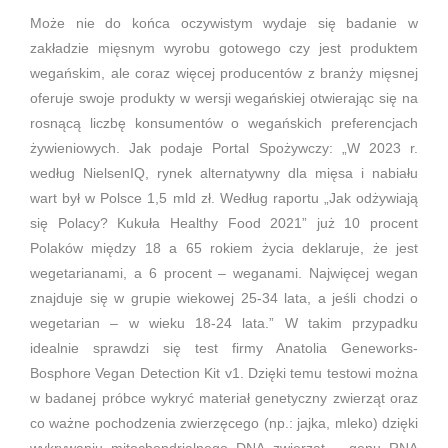
Może nie do końca oczywistym wydaje się badanie w
zakładzie mięsnym wyrobu gotowego czy jest produktem
wegańskim, ale coraz więcej producentów z branży mięsnej
oferuje swoje produkty w wersji wegańskiej otwierając się na
rosnącą liczbę konsumentów o wegańskich preferencjach
żywieniowych. Jak podaje Portal Spożywczy: „W 2023 r.
według NielsenIQ, rynek alternatywny dla mięsa i nabiału
wart był w Polsce 1,5 mld zł. Według raportu „Jak odżywiają
się Polacy? Kukuła Healthy Food 2021” już 10 procent
Polaków między 18 a 65 rokiem życia deklaruje, że jest
wegetarianami, a 6 procent – weganami. Najwięcej wegan
znajduje się w grupie wiekowej 25-34 lata, a jeśli chodzi o
wegetarian – w wieku 18-24 lata.” W takim przypadku
idealnie sprawdzi się test firmy Anatolia Geneworks-
Bosphore Vegan Detection Kit v1. Dzięki temu testowi można
w badanej próbce wykryć materiał genetyczny zwierząt oraz
co ważne pochodzenia zwierzęcego (np.: jajka, mleko) dzięki
wykrywaniu mitochondrialnego DNA zwierząt – genu RNA