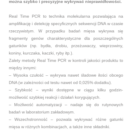
można szybko i precyzyjne wykrywać nieprawidłowości.
Real Time PCR to technika molekularna pozwalająca na
amplifikację i detekcję specyficznych sekwencji DNA w czasie
rzeczywistym. W przypadku badań mięsa wykrywa się
fragmenty genów charakterystyczne dla poszczególnych
gatunków (np. bydła, drobiu, przeżuwaczy, wieprzowiny,
koniny, kurczaka, kaczki, ryby itp.).
Zalety metody Real Time PCR w kontroli jakości produktu to
między innymi:
– Wysoka czułość – wykrywa nawet śladowe ilości obcego
DNA (w zależności od testu nawet od 0,025% dodatku).
– Szybkość – wyniki dostępne w ciągu kilku godzin-
możliwość szybkiej reakcji i działań korygujących.
– Możliwość automatyzacji – nadaje się do rutynowych
badań w laboratorium zakładowym.
– Wszechstronność – pozwala wykrywać różne gatunki
mięsa w różnych kombinacjach, a także inne składniki.