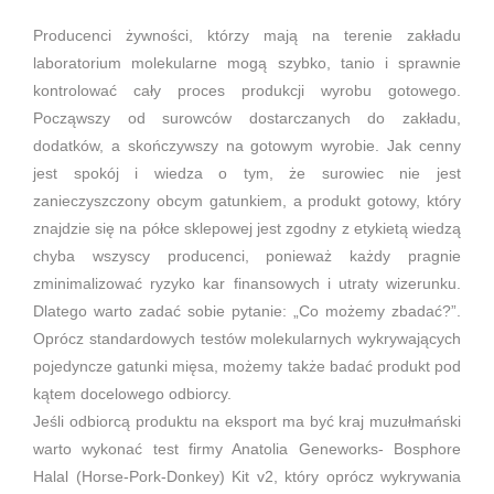
Producenci żywności, którzy mają na terenie zakładu
laboratorium molekularne mogą szybko, tanio i sprawnie
kontrolować cały proces produkcji wyrobu gotowego.
Począwszy od surowców dostarczanych do zakładu,
dodatków, a skończywszy na gotowym wyrobie. Jak cenny
jest spokój i wiedza o tym, że surowiec nie jest
zanieczyszczony obcym gatunkiem, a produkt gotowy, który
znajdzie się na półce sklepowej jest zgodny z etykietą wiedzą
chyba wszyscy producenci, ponieważ każdy pragnie
zminimalizować ryzyko kar finansowych i utraty wizerunku.
Dlatego warto zadać sobie pytanie: „Co możemy zbadać?”.
Oprócz standardowych testów molekularnych wykrywających
pojedyncze gatunki mięsa, możemy także badać produkt pod
kątem docelowego odbiorcy.
Jeśli odbiorcą produktu na eksport ma być kraj muzułmański
warto wykonać test firmy Anatolia Geneworks- Bosphore
Halal (Horse-Pork-Donkey) Kit v2, który oprócz wykrywania